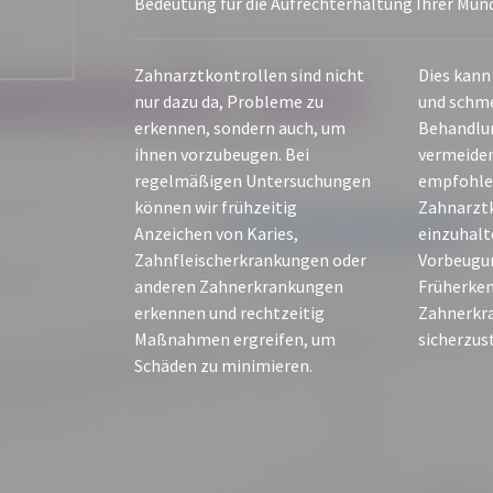
Bedeutung für die Aufrechterhaltung Ihrer Mun
Zahnarztkontrollen sind nicht
Dies kann
nur dazu da, Probleme zu
und schm
erkennen, sondern auch, um
Behandlun
ihnen vorzubeugen. Bei
vermeiden.
regelmäßigen Untersuchungen
empfohlen
können wir frühzeitig
Zahnarzt
Anzeichen von Karies,
einzuhalt
Zahnfleischerkrankungen oder
Vorbeugu
anderen Zahnerkrankungen
Früherke
erkennen und rechtzeitig
Zahnerkr
Maßnahmen ergreifen, um
sicherzust
Schäden zu minimieren.