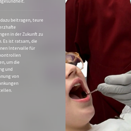
dgesundheit.
 dazu beitragen, teure
erzhafte
gen in der Zukunft zu
 Es ist ratsam, die
en Intervalle für
kontrollen
en, um die
ng und
nnung von
ankungen
ellen.